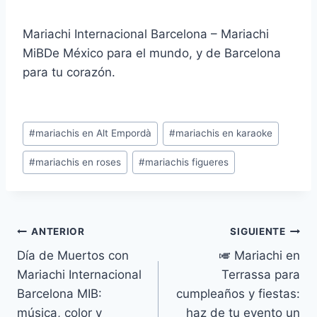
Mariachi Internacional Barcelona – Mariachi
MiBDe México para el mundo, y de Barcelona
para tu corazón.
Etiquetas
#
mariachis en Alt Empordà
#
mariachis en karaoke
de
#
mariachis en roses
#
mariachis figueres
la
entrada:
Navegación
ANTERIOR
SIGUIENTE
Día de Muertos con
🎺 Mariachi en
de
Mariachi Internacional
Terrassa para
entradas
Barcelona MIB:
cumpleaños y fiestas:
música, color y
haz de tu evento un