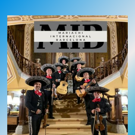
PARA
UN
80
CUMPLEAÑOS
EN
TORRELLES
DE
FOIX